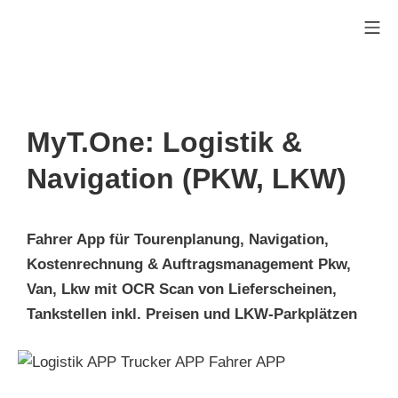
Zum
Mo
Inhalt
Swarm Logistics Technolog
springen
MyT.One: Logistik &
Navigation (PKW, LKW)
Fahrer App für Tourenplanung,
Navigation
,
Kostenrechnung & Auftragsmanagement Pkw,
Van, Lkw
mit OCR Scan von Lieferscheinen,
Tankstellen inkl. Preisen und LKW-Parkplätzen