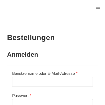
Zum
Mo
Inhalt
Swarm Logistics Technolog
springen
Bestellungen
Anmelden
Erforderlich
Benutzername oder E-Mail-Adresse
*
Erforderlich
Passwort
*