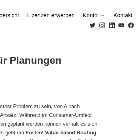
bersicht
Lizenzen erwerben
Konto
Kontakt
Twitter
Instagram
LinkedIn
Youtub
Fa
ür Planungen
östest Problem zu sein, von A nach
ger Ansatz. Während im Consumer-Umfeld
ken geplant werden können verhält es sich
Es geht um Kosten!
Value-based Routing