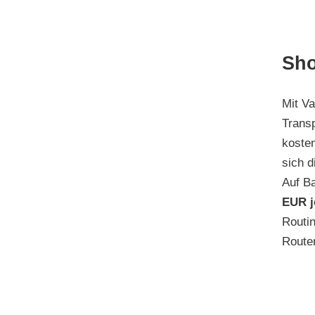
Sho
Mit Va
Transp
koste
sich d
Auf Ba
EUR 
Routi
Routen