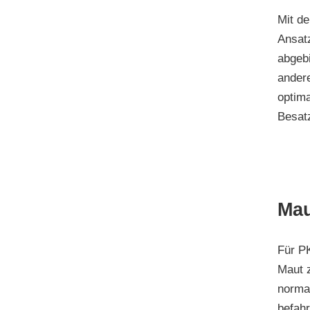
Mit d
Ansat
abgeb
andere
optima
Besat
Mau
Für P
Maut 
norma
befahr