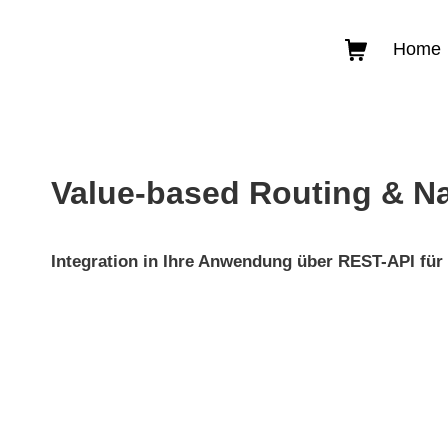
Zum
Inhalt
Warenkorb
Home
Swarm Logistics Technolog
springen
Value-based Routing & Na
Integration in Ihre Anwendung über REST-API
für